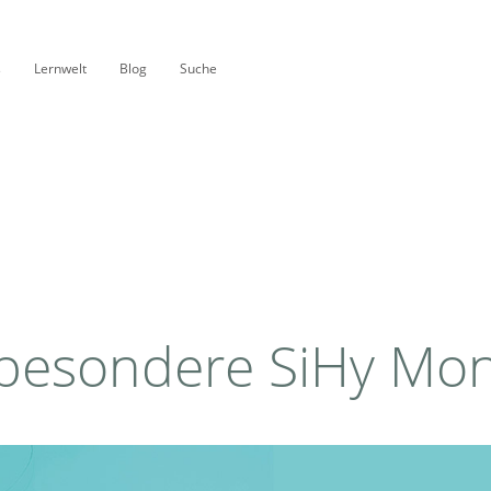
s
Lernwelt
Blog
Suche
 besondere SiHy Mon