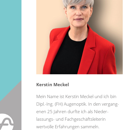
Kerstin Meckel
Mein Name ist Kerstin Meckel und ich bin
Dipl.-Ing. (FH) Augenoptik. In den ver­gang­
enen 25 Jahren durfte ich als Nieder­
lassungs- und Fachgeschäfts­leiterin
wertvolle Erfahrungen sammeln.