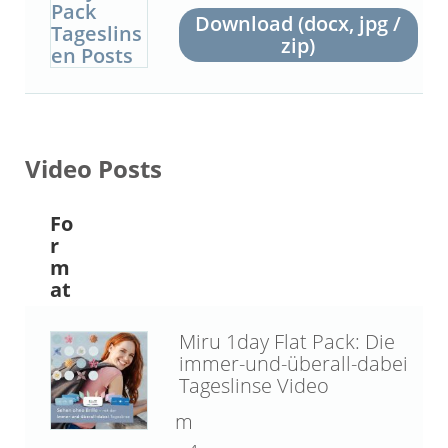
Download (docx, jpg /
zip)
Video Posts
Fo
r
m
at
Miru 1day Flat Pack: Die
immer-und-überall-dabei
Tageslinse Video
m