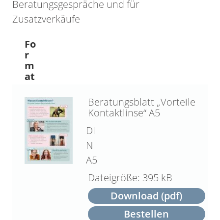
Beratungsgespräche und für
Zusatzverkäufe
Fo
r
m
at
Beratungsblatt „Vorteile
Kontaktlinse“ A5
DI
N
A5
395 kB
Download (pdf)
Bestellen