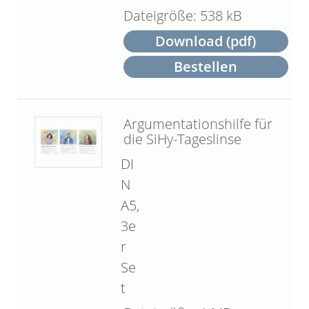
538 kB
Download (pdf)
Bestellen
Argumentationshilfe für
die SiHy-Tageslinse
DI
N
A5,
3e
r
Se
t