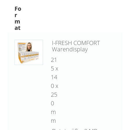
Fo
r
m
at
I-FRESH COMFORT
Warendisplay
21
5 x
14
0 x
25
0
m
m