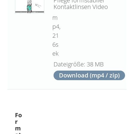
Pflege formstabiler
Kontaktlinsen Video
m
p4,
21
6s
ek
38 MB
Download (mp4 / zip)
Fo
r
m