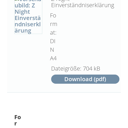
Einverständniserklärung
Fo
rm
at:
DI
N
A4
704 kB
Download (pdf)
Fo
r