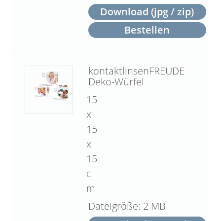
Download (jpg / zip)
Bestellen
kontaktlinsenFREUDE
Deko-Würfel
15
x
15
x
15
c
m
2 MB