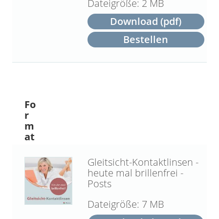
2 MB
Download (pdf)
Bestellen
Fo
r
m
at
Gleitsicht-Kontaktlinsen -
heute mal brillenfrei -
Posts
7 MB