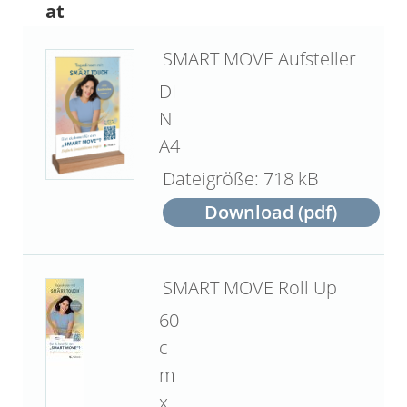
at
SMART MOVE Aufsteller
DI
N
A4
718 kB
Download (pdf)
SMART MOVE Roll Up
60
c
m
x