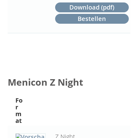
Download (pdf)
Bestellen
Menicon Z Night
Fo
r
m
at
Z Night