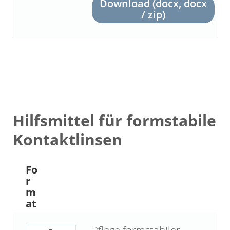
Download (docx, docx
/ zip)
Hilfsmittel für formstabile
Kontaktlinsen
Fo
r
m
at