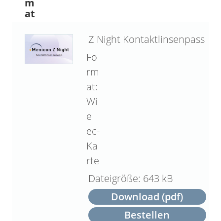
m
at
Z Night Kontaktlinsenpass
Fo
rm
at:
Wi
e
ec-
Ka
rte
643 kB
Download (pdf)
Bestellen