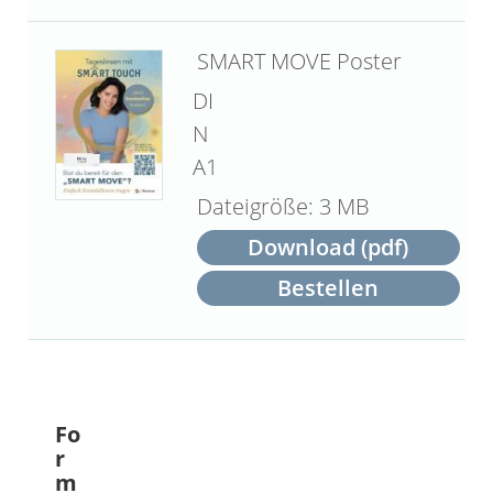
SMART MOVE Poster
DI
N
A1
3 MB
Download (pdf)
Bestellen
Fo
r
m