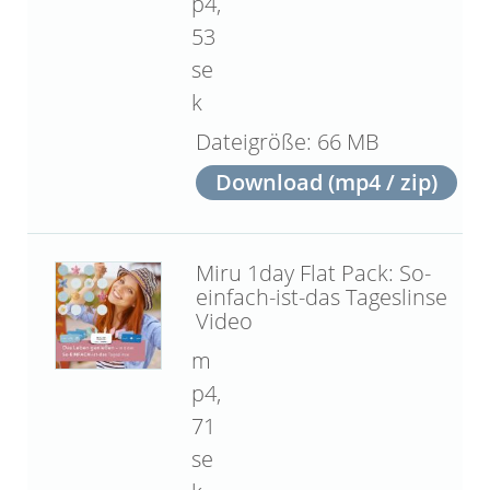
p4,
53
se
k
66 MB
Download (mp4 / zip)
Miru 1day Flat Pack: So-
einfach-ist-das Tageslinse
Video
m
p4,
71
se