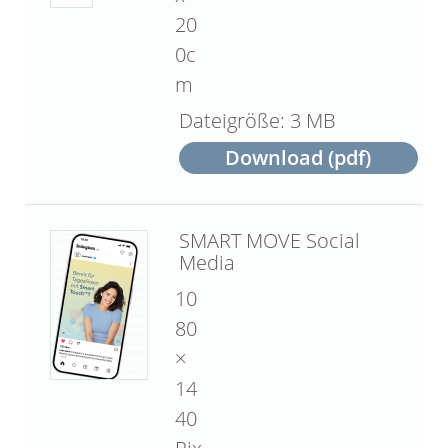
20
0c
m
3 MB
Download (pdf)
SMART MOVE Social
Media
10
80
×
14
40