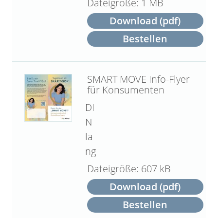
1 MB
Download (pdf)
Bestellen
SMART MOVE Info-Flyer
für Konsumenten
DI
N
la
ng
607 kB
Download (pdf)
Bestellen