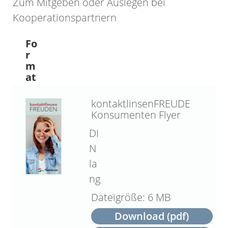
Zum Mitgeben oder Auslegen bei
Kooperationspartnern
Fo
r
m
at
kontaktlinsenFREUDE
Konsumenten Flyer
DI
N
la
ng
6 MB
Download (pdf)