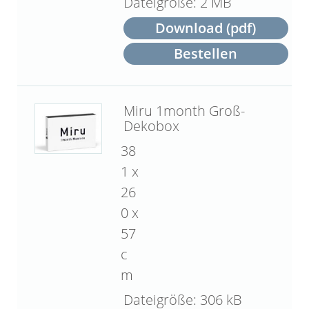
2 MB
Download (pdf)
Bestellen
Miru 1month Groß-
Dekobox
38
1 x
26
0 x
57
c
m
306 kB