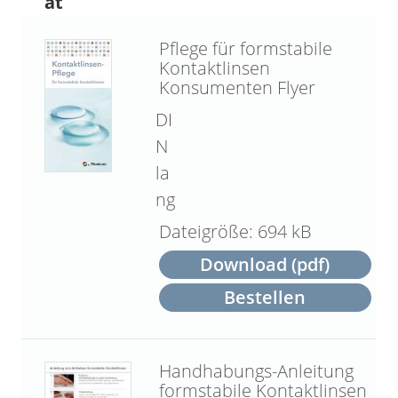
at
Pflege für formstabile
Kontaktlinsen
Konsumenten Flyer
DI
N
la
ng
694 kB
Download (pdf)
Bestellen
Handhabungs-Anleitung
formstabile Kontaktlinsen