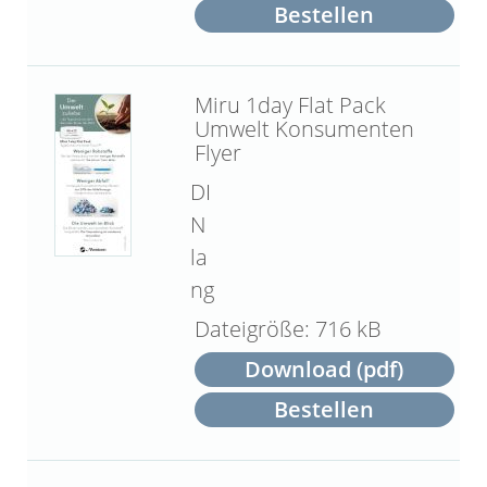
Bestellen
Miru 1day Flat Pack
Umwelt Konsumenten
Flyer
DI
N
la
ng
716 kB
Download (pdf)
Bestellen