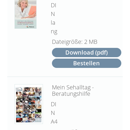
DI
N
la
ng
2 MB
Download (pdf)
Bestellen
Mein Sehalltag -
Beratungshilfe
DI
N
A4