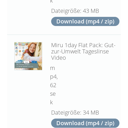
k
43 MB
Download (mp4 / zip)
Miru 1day Flat Pack: Gut-
zur-Umwelt Tageslinse
Video
m
p4,
62
se
k
34 MB
Download (mp4 / zip)