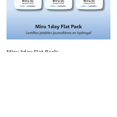
Miru 1day Flat Pack:
Introduction à la plus grande innovation de
packaging en lentilles de contact.
Découvrez l’évolution au cours des
dernières années.
Aller en formation